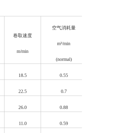
空气消耗量
卷取速度
重
m³/min
连接口径
m/min
k
(normal)
18.5
0.55
22.5
0.7
Rc 3/8
9
26.0
0.88
11.0
0.59