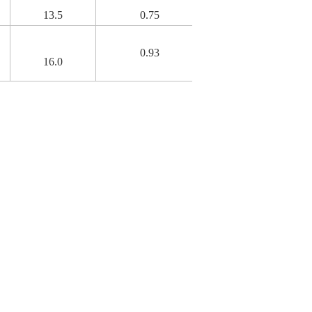
13.5
0.75
Rc 3/8
9
0.93
16.0