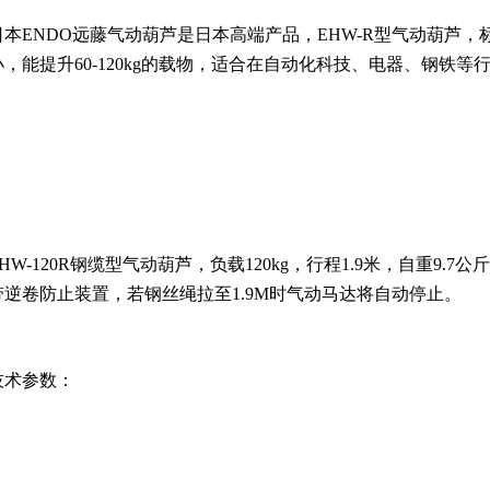
日本ENDO远藤气动葫芦是日本高端产品，EHW-R型气动葫芦，
小，
能提升60-120kg的载物，适合在
自动化科技、电器、钢铁
等
HW-120R
钢缆型气动葫芦，负载120kg，
行程1.9米，自重9.7公斤
带逆卷防止装置，若钢丝绳拉至1.9M时气动马达将自动停止。
技术参数：