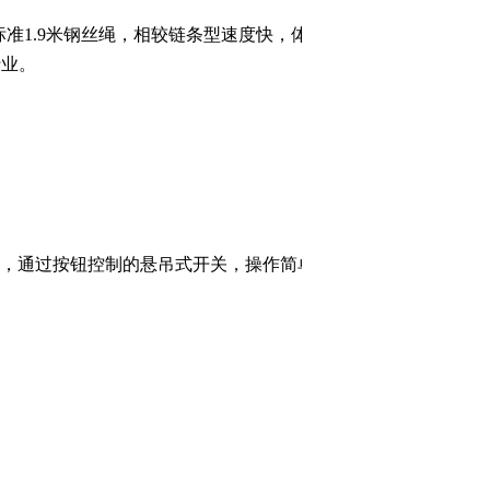
标准1.9米钢丝绳，相较链条型速度快，体积
行业。
，
通过按钮控制的悬吊式开关，操作简单，
附